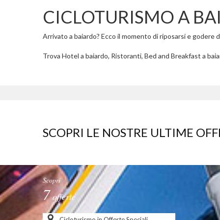
CICLOTURISMO A BA
Arrivato a baiardo? Ecco il momento di riposarsi e godere del
Trova Hotel a baiardo, Ristoranti, Bed and Breakfast a baiar
SCOPRI LE NOSTRE ULTIME OFF
Scopri
7
offerte
Cicloturismo in Offerte Speciali