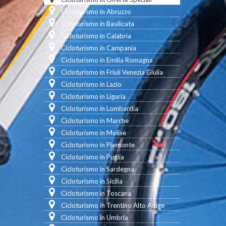
Cicloturismo in Abruzzo
Cicloturismo in Basilicata
Cicloturismo in Calabria
Cicloturismo in Campania
Cicloturismo in Emilia Romagna
Cicloturismo in Friuli Venezia Giulia
Cicloturismo in Lazio
Cicloturismo in Liguria
Cicloturismo in Lombardia
Cicloturismo in Marche
Cicloturismo in Molise
Cicloturismo in Piemonte
Cicloturismo in Puglia
Cicloturismo in Sardegna
Cicloturismo in Sicilia
Cicloturismo in Toscana
Cicloturismo in Trentino Alto Adige
Cicloturismo in Umbria