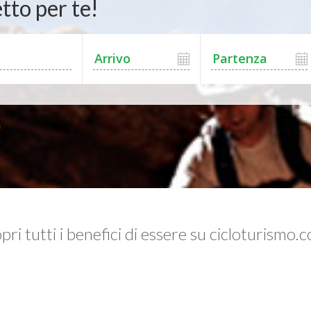
tto per te!
pri tutti i benefici di essere su cicloturismo.