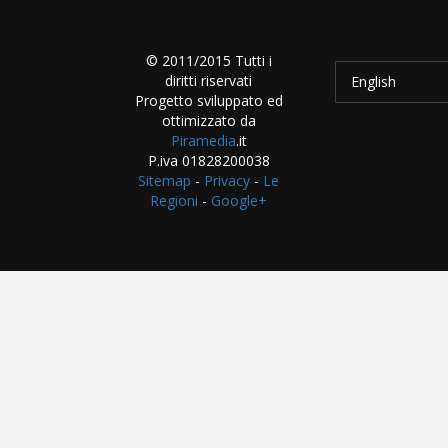
© 2011/2015 Tutti i
diritti riservati
English
Progetto sviluppato ed
ottimizzato da
Piramedia
.it
P.iva 01828200038
Sitemap
-
Privacy
-
Le
Regioni
-
Google+