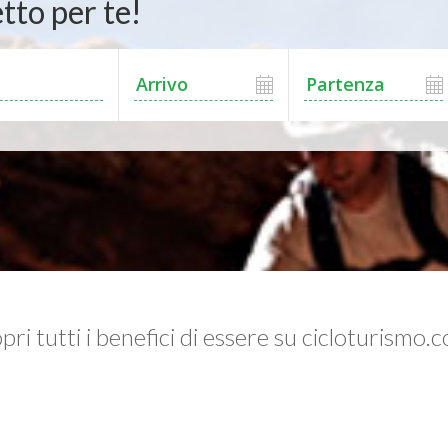
tto per te!
pri tutti i benefici di essere su cicloturismo.