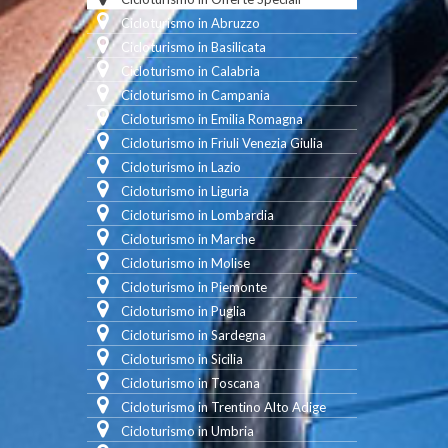
Cicloturismo in Abruzzo
Cicloturismo in Basilicata
Cicloturismo in Calabria
Cicloturismo in Campania
Cicloturismo in Emilia Romagna
Cicloturismo in Friuli Venezia Giulia
Cicloturismo in Lazio
Cicloturismo in Liguria
Cicloturismo in Lombardia
Cicloturismo in Marche
Cicloturismo in Molise
Cicloturismo in Piemonte
Cicloturismo in Puglia
Cicloturismo in Sardegna
Cicloturismo in Sicilia
Cicloturismo in Toscana
Cicloturismo in Trentino Alto Adige
Cicloturismo in Umbria