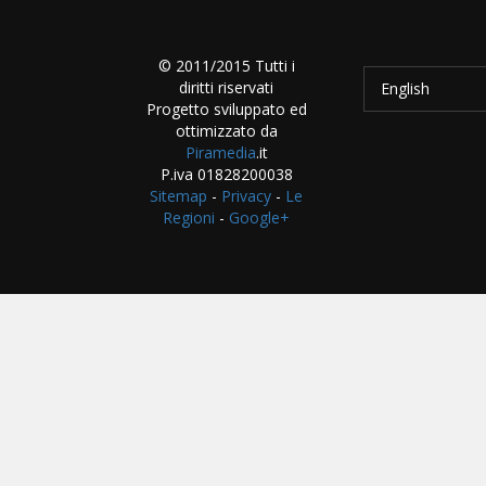
© 2011/2015 Tutti i
diritti riservati
English
Progetto sviluppato ed
ottimizzato da
Piramedia
.it
P.iva 01828200038
Sitemap
-
Privacy
-
Le
Regioni
-
Google+