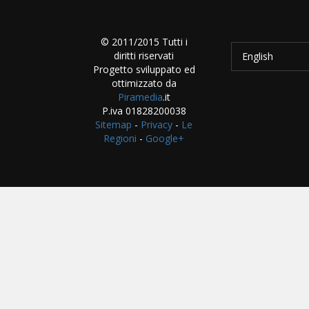
© 2011/2015 Tutti i
diritti riservati
English
Progetto sviluppato ed
ottimizzato da
Piramedia
.it
P.iva 01828200038
Sitemap
-
Privacy
-
Le
Regioni
-
Google+