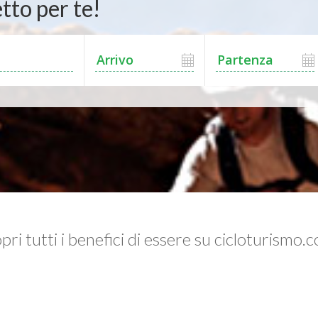
tto per te!
pri tutti i benefici di essere su cicloturismo.