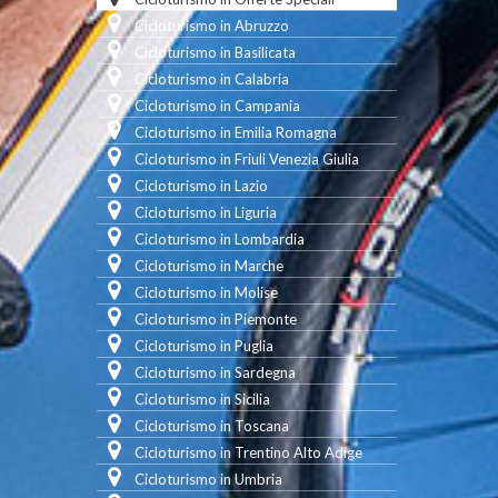
Cicloturismo in Abruzzo
Cicloturismo in Basilicata
Cicloturismo in Calabria
Cicloturismo in Campania
Cicloturismo in Emilia Romagna
Cicloturismo in Friuli Venezia Giulia
Cicloturismo in Lazio
Cicloturismo in Liguria
Cicloturismo in Lombardia
Cicloturismo in Marche
Cicloturismo in Molise
Cicloturismo in Piemonte
Cicloturismo in Puglia
Cicloturismo in Sardegna
Cicloturismo in Sicilia
Cicloturismo in Toscana
Cicloturismo in Trentino Alto Adige
Cicloturismo in Umbria